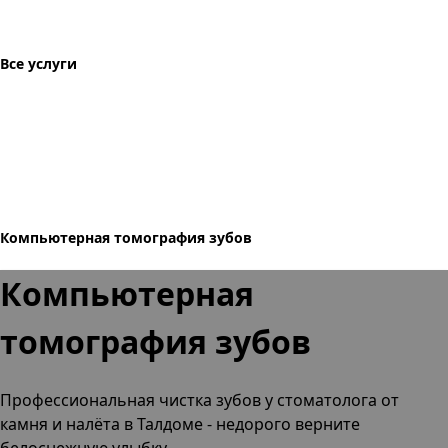
Все услуги
Компьютерная томография зубов
Компьютерная
томография зубов
Профессиональная чистка зубов
у стоматолога от
камня и налёта
в Талдоме
- недорого верните
белоснежную улыбку